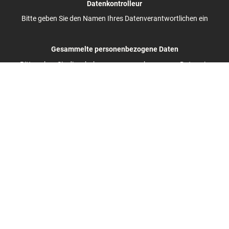
Datenkontrolleur
Bitte geben Sie den Namen Ihres Datenverantwortlichen ein
Gesammelte personenbezogene Daten
Bitte geben Sie die erhobenen personenbezogenen Daten ein
Zweck der Datenerhebung
Bitte geben Sie Ihre Kontaktinformationen ein